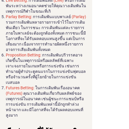
Live Betting:
การเดิมพันสด
(Live)
หรือการเดิม
พันระหว่างเกมอนาคตช่วยให้คุณวางเดิมพันใน
เหตุการณ์กีฬาในขณะที่เกิ
Parlay Betting:
การเดิมพันแบบพาเลย์
(Parlay)
รวมการเดิมพันหลายรายการเข้าไว้ในการเดิม
พันเดียว ในการชนะ การเดิมพันแต่ละรายการ
ภายในพาเลย์จะต้องถูกต้องทั้งหมด การชนะนี้มี
โอกาสที่จะได้รับผลตอบแทนสูงขึ้น แต่เป็นการ
เสี่ยงมาก เนื่องจากการทำนายผิดหนึ่งรายการ
อาจการเสียเดิมพันทั้งหมด
Proposition Betting:
การเดิมพันปริวรรตอาจ
เกิดขึ้นในเหตุการณ์หรือผลลัพธ์ที่เฉพาะ
เจาะจงภายในเกมหรือการแข่งขัน เช่นการ
ทำนายผู้ทำประตูคนแรกในการแข่งขันฟุตบอล
หรือจำนวนครั้งที่ผู้โยกย้ายในการแข่งขัน
เบสบอล
Futures Betting:
ในการเดิมพันเรื่องอนาคต
(Futures)
คุณวางเดิมพันเกี่ยวกับผลลัพธ์ของ
เหตุการณ์ในอนาคต เช่นผู้ชนะการแชมป์หรือ
การแข่งขัน การเดิมพันเหล่านี้มักถูกทำล่วง
หน้ามาก และมีโอกาสที่จะได้รับผลตอบแทนที่
สูงมาก