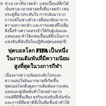
ช่วงเวลาที่น่าจดจำ: แชมเปี้ยนส์ลีกได้
เห็นช่วงเวลาหลายครั้งที่น่าจดจำ เช่น
ประตูที่น่าประทับใจ การกลับมาจาก
การแพ้ในช่วงท้าย เสมือนกลับมาจาก
ความหวาดกลัว และการแสดงที่ไม่ลืม
สิ่งนี้สร้างความทรงจำให้กับผู้เล่นและ
แฟนบอล ทำให้แชมเปี้ยนส์ลีกเป็นการ
แข่งขันที่นับถือในปฏิทินฟุตบอลทุกปี
ฟุตบอลโลก FIFA เป็นหนึ่ง
ในงานเดิมพันที่มีความนิยม
สูงที่สุดในวงการกีฬา
เนื่องจากความนิยมระดับโลกและ
ความสนใจอันมากมายที่เกิดขึ้น
ฟุตบอลโลกดึงดูดการเดิมพันจากแฟน
บอลและผู้เดิมพันทั่วโลกอย่างมาก
เกมส์ที่มีชื่อเสียง ธุรกิจแข่งขันที่เข้มข้น
และการมีทีมชาติที่เป็นทีมชั้นนำทำให้