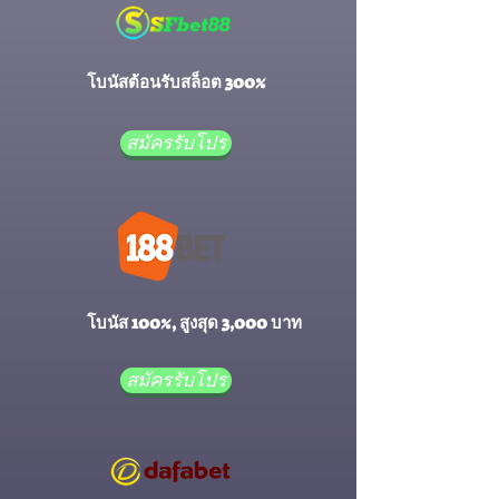
โบนัสต้อนรับสล็อต 300%
สมัครรับโปร
โบนัส 100%, สูงสุด 3,000 บาท
สมัครรับโปร