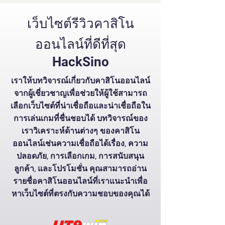
เว็บไซต์รีวิวคาสิโน
ออนไลน์ที่ดีที่สุด
HackSino
เราให้บทวิจารณ์เกี่ยวกับคาสิโนออนไลน์
จากผู้เชี่ยวชาญเพื่อช่วยให้ผู้ใช้สามารถ
เลือกเว็บไซต์ที่น่าเชื่อถือและน่าเชื่อถือใน
การเล่นเกมที่ชื่นชอบได้ บทวิจารณ์ของ
เราวิเคราะห์ด้านต่างๆ ของคาสิโน
ออนไลน์เช่นความเชื่อถือได้เรื่อง, ความ
ปลอดภัย, การเลือกเกม, การสนับสนุน
ลูกค้า, และโปรโมชั่น คุณสามารถอ่าน
รายชื่อคาสิโนออนไลน์ที่เราแนะนำเพื่อ
หาเว็บไซต์ที่ตรงกับความชอบของคุณได้