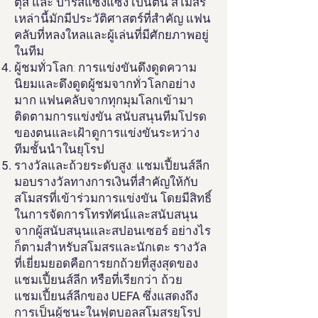
ตุส และ ปารีสแซงแซ็ง เป็นต้น สโมสร
เหล่านี้มักมีประวัติศาสตร์ที่สำคัญ แฟน
คลับที่หลงใหลและผู้เล่นที่มีศักยภาพอยู่
ในทีม
ผู้ชมทั่วโลก: การแข่งขันดึงดูดความ
นิยมและดึงดูดผู้ชมจากทั่วโลกอย่าง
มาก แฟนคลับจากทุกมุมโลกเข้ามา
ติดตามการแข่งขัน สนับสนุนทีมโปรด
ของตนและเฝ้าดูการแข่งขันระหว่าง
ทีมชั้นนำในยุโรป
รางวัลและถ้วยระดับสูง: แชมเปี้ยนส์ลีก
มอบรางวัลทางการเงินที่สำคัญให้กับ
สโมสรที่เข้าร่วมการแข่งขัน โดยมีสิทธิ์
ในการจัดการโทรทัศน์และสนับสนุน
จากผู้สนับสนุนและสปอนเซอร์ อย่างไร
ก็ตามสำหรับสโมสรและนักเตะ รางวัล
ที่เยี่ยมยอดคือการยกถ้วยที่สูงสุดของ
แชมเปี้ยนส์ลีก หรือที่เรียกว่า ถ้วย
แชมเปี้ยนส์ลีกของ
UEFA
ซึ่งแสดงถึง
การเป็นผู้ชนะในฟุตบอลสโมสรยุโรป